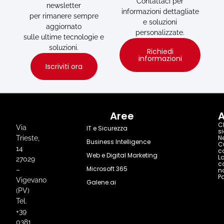
Contattaci per
newsletter
informazioni dettagliate
per rimanere sempre
e soluzioni
aggiornato
personalizzate.
sulle ultime tecnologie e
soluzioni.
Richiedi
informazioni
Iscriviti ora
Aree
A
C
Via
IT e Sicurezza
s
N
Trieste,
Business Intelligence
C
14
c
Web e Digital Marketing
L
27029
c
Microsoft 365
–
n
Pa
Vigevano
Galene.ai
(PV)
Tel.
+39
0381