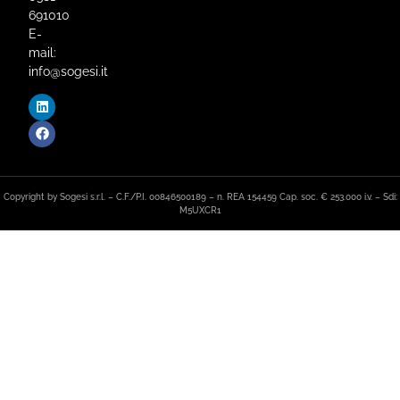
691010
E-
mail:
info@sogesi.it
Copyright by Sogesi s.r.l. – C.F./P.I. 00846500189 – n. REA 154459 Cap. soc. € 253.000 i.v. – Sdi:
M5UXCR1