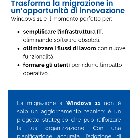
Trasforma la migrazione in
un’opportunità di innovazione
Windows 11 è il momento perfetto per:
semplificare l’infrastruttura IT
,
eliminando software obsoleti,
ottimizzare i flussi di lavoro
con nuove
funzionalità,
formare gli utenti
per ridurre l’impatto
operativo.
La migrazione a
Windows 11
non è
solo un aggiornamento tecnico: è un
progetto strategico che può rafforzare
la tua organizzazione. Con una
pianificazione accurata, l’adozione di