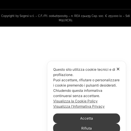
Copyright by Sogesi s.r.l. – C.F./P.I. 00846500189 – n. REA 154459 Cap. soc. € 253.000 i.v. – Sdi:
M5UXCR1
✕
Questo sito utilizza cookie tecnici e di
profilazione.
Puoi accettare, rifiutare o personalizzare
i cookie premendo i pulsanti desiderati.
Chiudendo questa informativa
continuerai senza accettare.
Visualizza la Cookie Policy
Visualizza l'Informativa Privacy
Accetta
Rifiuta