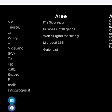
Aree
A
C
Via
IT e Sicurezza
s
N
Trieste,
Business Intelligence
C
14
c
Web e Digital Marketing
L
27029
c
Microsoft 365
–
n
Pa
Vigevano
Galene.ai
(PV)
Tel.
+39
0381
691010
E-
mail:
info@sogesi.it